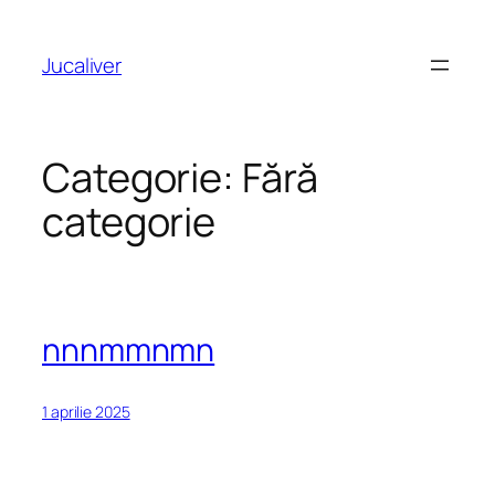
Sari
la
Jucaliver
conținut
Categorie:
Fără
categorie
nnnmmnmn
1 aprilie 2025